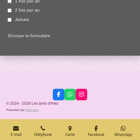
1 fois par an
2 fois par an
Jamais
Envoyer le formulaire
F
W
I
a
h
n
© 2024 - 2026 Les amis d'Arko
c
a
s
Propulsé par
Webador
e
t
t
b
s
a
o
A
g
o
p
r
k
p
a
E-mail
Téléphone
Carte
Facebook
WhatsApp
m